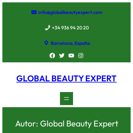
Saltar
al
info@globalbeautyexpert.com
contenido
+34 936 94 20 20
Barcelona, España
Facebook
Twitter
YouTube
Instagram
GLOBAL BEAUTY EXPERT
Autor:
Global Beauty Expert