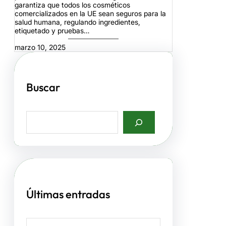
garantiza que todos los cosméticos
comercializados en la UE sean seguros para la
salud humana, regulando ingredientes,
etiquetado y pruebas…
marzo 10, 2025
Buscar
S
e
a
r
c
h
Últimas entradas